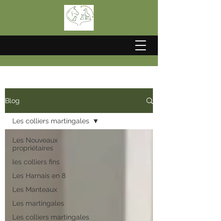
Blog
Les colliers martingales
Les Nouveaux
propriétaires
les colliers fins
Les Harnais en 8
Les Manteaux
Les martingales
Les colliers martingales