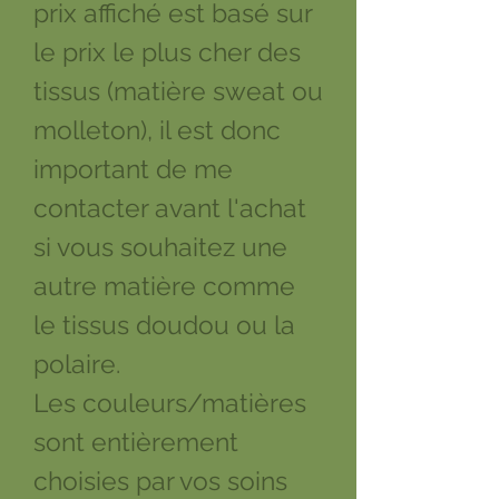
prix affiché est basé sur
le prix le plus cher des
tissus (matière sweat ou
molleton), il est donc
important de me
contacter avant l'achat
si vous souhaitez une
autre matière comme
le tissus doudou ou la
polaire.
Les couleurs/matières
sont entièrement
choisies par vos soins