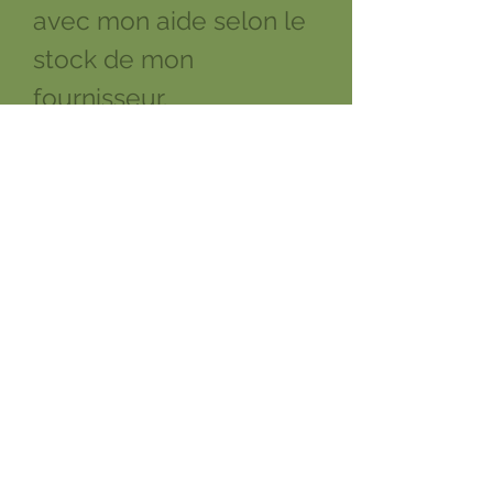
avec mon aide selon le
stock de mon
fournisseur.
Le pull est réglable au
cou et elastique aux
hanches pour un
passage facilité du
poitrail.
lavage et entretiens