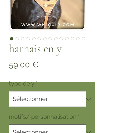
harnais en y
Prix
59,00 €
type de y
*
motifs/ personnalisation
*