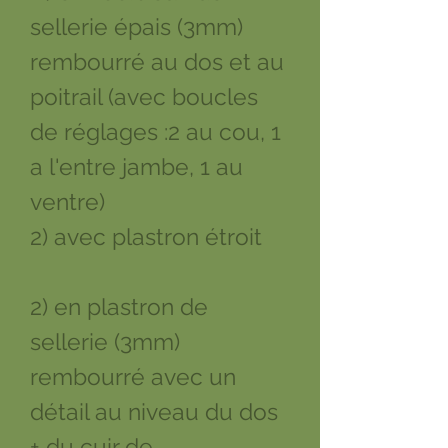
sellerie épais (3mm)
rembourré au dos et au
poitrail (avec boucles
de réglages :2 au cou, 1
a l'entre jambe, 1 au
ventre)
2) avec plastron étroit
2) en plastron de
sellerie (3mm)
rembourré avec un
détail au niveau du dos
+ du cuir de