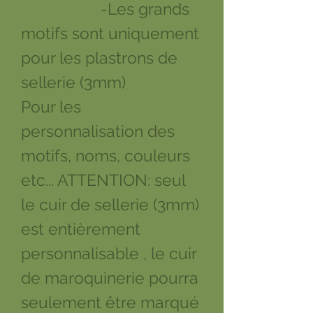
-Les grands
motifs sont uniquement
pour les plastrons de
sellerie (3mm)
Pour les
personnalisation des
motifs, noms, couleurs
etc... ATTENTION: seul
le cuir de sellerie (3mm)
est entièrement
personnalisable , le cuir
de maroquinerie pourra
seulement être marqué