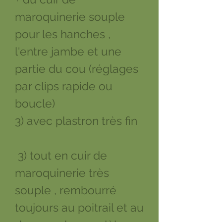
maroquinerie souple
pour les hanches ,
l'entre jambe et une
partie du cou (réglages
par clips rapide ou
boucle)
3) avec plastron très fin
3) tout en cuir de
maroquinerie très
souple , rembourré
toujours au poitrail et au