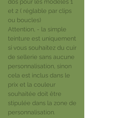
dos pour les modèles 1
et 2 ( réglable par clips
ou boucles)
Attention, - la simple
teinture est uniquement
si vous souhaitez du cuir
de sellerie sans aucune
personnalisation, sinon
cela est inclus dans le
prix et la couleur
souhaitée doit être
stipulée dans la zone de
personnalisation.