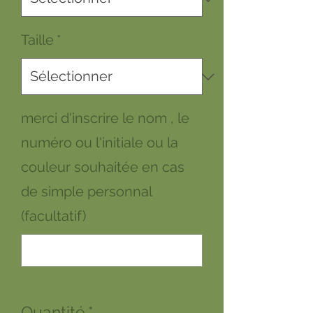
Taille
*
merci d'inscrire le nom , le
numéro ou l'initiale ou la
couleur souhaitée en cas
de simple personnal
(facultatif)
0/500
Quantité
*