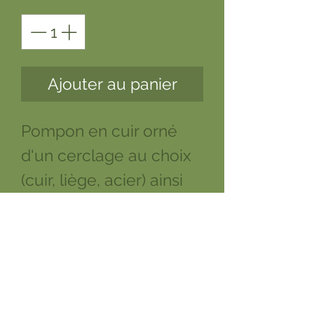
Ajouter au panier
Pompon en cuir orné
d'un cerclage au choix
(cuir, liège, acier) ainsi
que de perles à la
demande. La Longueur
et la largeur du pompon
est à préciser selon vos
goûts.