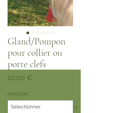
Gland/Pompon
pour collier ou
porte clefs
Prix
10,00 €
cerclage
*