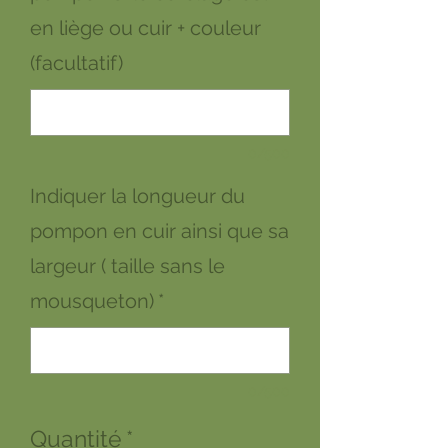
en liège ou cuir + couleur
(facultatif)
0/500
Indiquer la longueur du
pompon en cuir ainsi que sa
largeur ( taille sans le
mousqueton)
*
0/500
Quantité
*