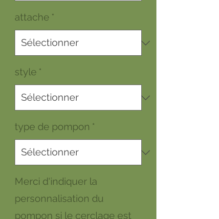
attache
*
style
*
type de pompon
*
Merci d'indiquer la
personnalisation du
pompon si le cerclage est