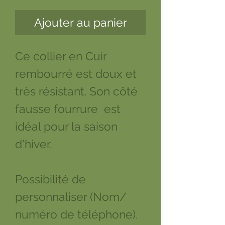
Ajouter au panier
Ce collier en Cuir
rembourré est doux et
très résistant. Son côté
fausse fourrure est
idéal pour la saison
d'hiver.
Possibilité de
personnaliser (Nom/
numéro de téléphone).