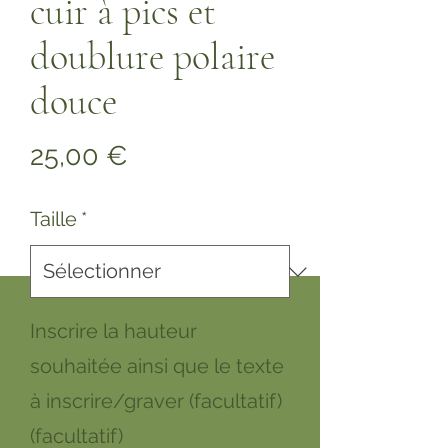
cuir à pics et
doublure polaire
douce
Prix
25,00 €
Taille
*
Inscrire la hauteur
souhaitée ainsi que le texte
à inscrire/graver (facultatif)
(facultatif)