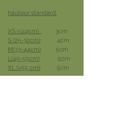
hauteur standard:
XS (<24cm) :
3cm
S (25-32cm)
: 4cm
M(33-44cm)
: 5cm
L(45-55cm)
: 5cm
XL (>55 cm)
: 5cm
AJOUTEZ UNE PLAQUE
D'IDENTITE:
https://www.wk-
cuir.com/page-d-