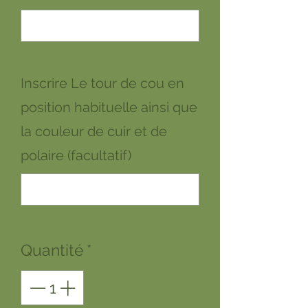
0/500
Inscrire Le tour de cou en
position habituelle ainsi que
la couleur de cuir et de
polaire (facultatif)
0/500
Quantité
*