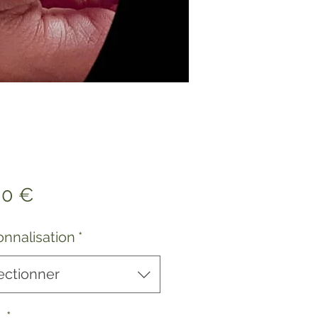
Prix
00 €
onnalisation
*
ectionner
e
*