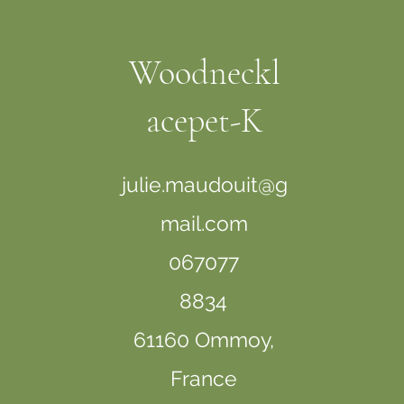
Woodneckl
acepet-K
julie.maudouit@g
mail.com
067077
8834
61160 Ommoy,
France