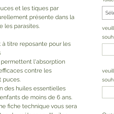
puces et les tiques par
Sél
turellement présente dans la
e les parasites.
veuil
souha
à titre reposante pour les
s
 permettent l'absorption
efficaces contre les
veuil
t puces.
souha
ion des huiles essentielles
enfants de moins de 6 ans.
e fiche technique vous sera