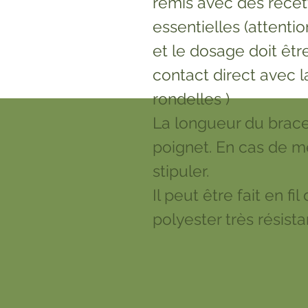
remis avec des recet
essentielles (attentio
et le dosage doit êtr
contact direct avec 
rondelles )
La longueur du brace
poignet. En cas de me
stipuler.
Il peut être fait en f
polyester très résista