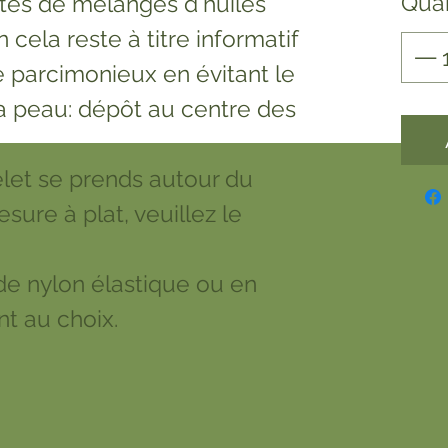
Quan
tes de mélanges d'huiles
n cela reste à titre informatif
e parcimonieux en évitant le
la peau: dépôt au centre des
let se prends autour du
sure à plat, veuillez le
il de nylon élastique ou en
nt au choix.